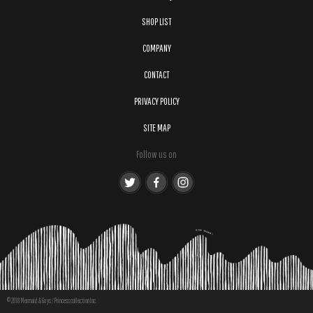
SHOP LIST
COMPANY
CONTACT
PRIVACY POLICY
SITE MAP
Follow us on
© 2018 Mermaid & Guys / Princess collection Inc.