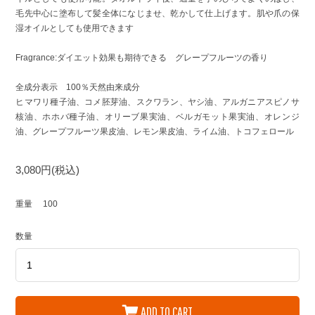
毛先中心に塗布して髪全体になじませ、乾かして仕上げます。肌や爪の保
湿オイルとしても使用できます
Fragrance:ダイエット効果も期待できる グレープフルーツの香り
全成分表示 100％天然由来成分
ヒマワリ種子油、コメ胚芽油、スクワラン、ヤシ油、アルガニアスピノサ
核油、ホホバ種子油、オリーブ果実油、ベルガモット果実油、オレンジ
油、グレープフルーツ果皮油、レモン果皮油、ライム油、トコフェロール
3,080円(税込)
重量
100
数量
ADD TO CART