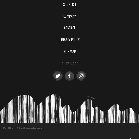
SHOP LIST
COMPANY
CONTACT
PRIVACY POLICY
SITE MAP
Follow us on
© 2018 Mermaid & Guys / Princess collection Inc.