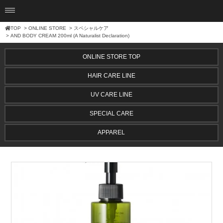
TOP
>
ONLINE STORE
>
スペシャルケア
> AND BODY CREAM 200ml (A Naturalist Declaration)
ONLINE STORE TOP
HAIR CARE LINE
UV CARE LINE
SPECIAL CARE
APPAREL