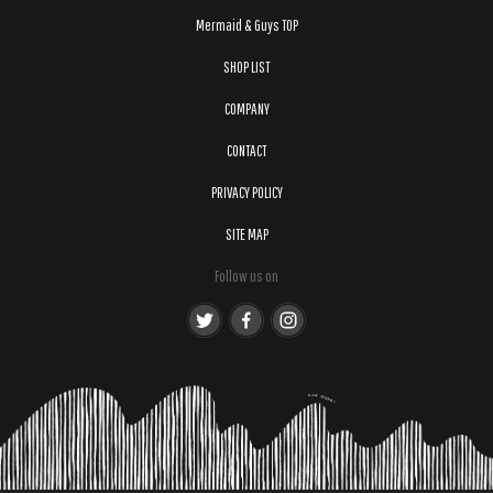
Mermaid & Guys TOP
SHOP LIST
COMPANY
CONTACT
PRIVACY POLICY
SITE MAP
Follow us on