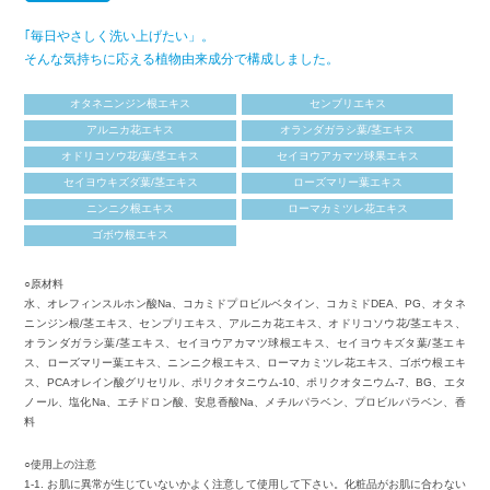
｢毎日やさしく洗い上げたい」。
そんな気持ちに応える植物由来成分で構成しました。
オタネニンジン根エキス
センブリエキス
アルニカ花エキス
オランダガラシ葉/茎エキス
オドリコソウ花/葉/茎エキス
セイヨウアカマツ球果エキス
セイヨウキズダ葉/茎エキス
ローズマリー葉エキス
ニンニク根エキス
ローマカミツレ花エキス
ゴボウ根エキス
○原材料
水、オレフィンスルホン酸Na、コカミドプロビルベタイン、コカミドDEA、PG、オタネ
ニンジン根/茎エキス、センプリエキス、アルニカ花エキス、オドリコソウ花/茎エキス、
オランダガラシ葉/茎エキス、セイヨウアカマツ球根エキス、セイヨウキズタ葉/茎エキ
ス、ローズマリー葉エキス、ニンニク根エキス、ローマカミツレ花エキス、ゴボウ根エキ
ス、PCAオレイン酸グリセリル、ポリクオタニウム-10、ポリクオタニウム-7、BG、エタ
ノール、塩化Na、エチドロン酸、安息香酸Na、メチルパラベン、プロビルパラベン、香
料
○使用上の注意
1-1. お肌に異常が生じていないかよく注意して使用して下さい。化粧品がお肌に合わない