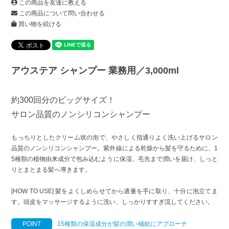
この商品を友達に教える
この商品について問い合わせる
買い物を続ける
アウステア シャンプー 業務用／3,000ml
約300回分のビッグサイズ！
サロン品質のノンシリコンシャンプー
もっちりとしたクリーム状の泡で、やさしく指通りよく洗い上げるサロン
品質のノンシリコンシャンプー。紫外線による乾燥から髪を守るために、1
5種類の植物由来成分で包み込むように保湿。毛先まで潤いを届け、しっと
りとまとまる髪へ導きます。
[HOW TO USE] 髪をよくしめらせてから適量を手に取り、十分に泡立てま
す。頭皮をマッサージするように洗い、しっかりすすぎ流してください。
POINT
15種類の保湿成分が髪の潤い補給にアプローチ