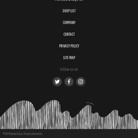
SHOP LIST
COMPANY
CONTACT
PRIVACY POLICY
SITE MAP
Follow us on
© 2018 Mermaid & Guys / Princess collection Inc.