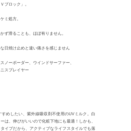
ＵＶブロック」。
ンケミ処方。
付かず滑ることも、ほぼ有りません。
的な日焼け止めと違い痛さを感じません
、スノーボーダー、ウインドサーファー、
テニスプレイヤー
すすめしたい、紫外線吸収剤不使用のUVミルク。白
ャーは、伸びがいいので化粧下地にも最適！しかも、
フタイプだから、アクティブなライフスタイルでも落