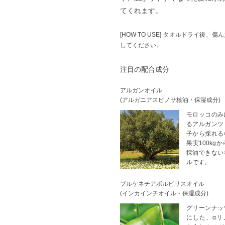
てくれます。
[HOW TO USE] タオルドライ
してください。
注目の配合成分
アルガンオイル
(アルガニアスピノサ核油・保湿成分)
モロッコのみ
るアルガンツ
子から採れる
果実100kgか
採油できない
ルです。
プルケネチアボルビリスオイル
(インカインチオイル・保湿成分)
グリーンナッ
にした、αリ