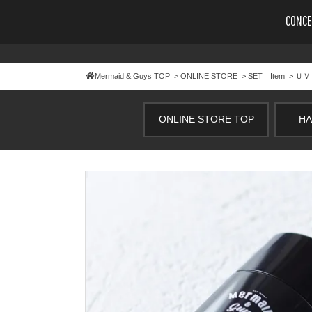
CONCE
Mermaid & Guys
TOP
>
ONLINE STORE
>
SET Item
> Ｕ
ONLINE STORE TOP
HA