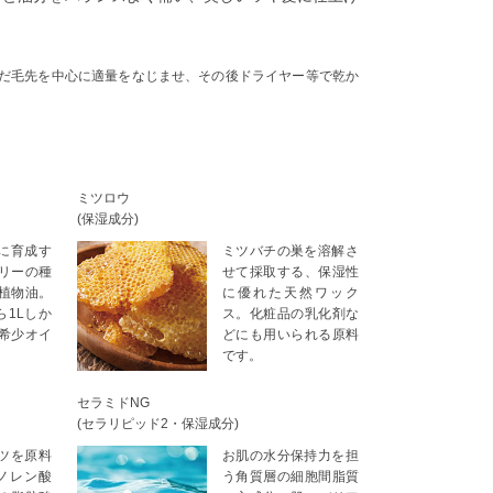
後、傷んだ毛先を中心に適量をなじませ、その後ドライヤー等で乾か
ミツロウ
(保湿成分)
に育成す
ミツバチの巣を溶解さ
リーの種
せて採取する、保湿性
植物油。
に優れた天然ワック
ら1Lしか
ス。化粧品の乳化剤な
希少オイ
どにも用いられる原料
です。
セラミドNG
(セラリピッド2・保湿成分)
ツを原料
お肌の水分保持力を担
ノレン酸
う角質層の細胞間脂質