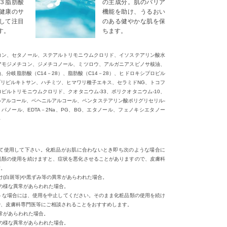
３脂肪酸
の主成分。肌のバリア
健康のサ
機能を助け、うるおい
して注目
のある健やかな肌を保
す。
ちます。
コン、セタノール、ステアルトリモニウムクロリド、イソステアリン酸水
アモジメチコン、ジメチコノール、ミツロウ、アルガニアスピノサ核油、
分岐脂肪酸（C14－28）、脂肪酸（C14－28）、ヒドロキシプロピル
リピルキトサン、ハチミツ、ヒマワリ種子エキス、セラミドNG、トコフ
ピルトリモニウムクロリド、クオタニウム‐33、ポリクオタニウム‐10、
アルコール、ベヘニルアルコール、ペンタステアリン酸ポリグリセリル‐
パノール、EDTA－2Na、PG、BG、エタノール、フェノキシエタノー
料
意して使用して下さい。化粧品がお肌に合わないとき即ち次のような場合に
品類の使用を続けますと、症状を悪化させることがありますので、皮膚科
す。
抜け(白斑等)や黒ずみ等の異常があらわれた場合。
記の様な異常があらわれた場合。
のような場合には、使用を中止してください。そのまま化粧品類の使用を続け
で、皮膚科専門医等にご相談されることをおすすめします。
異常があらわれた場合。
記の様な異常があらわれた場合。