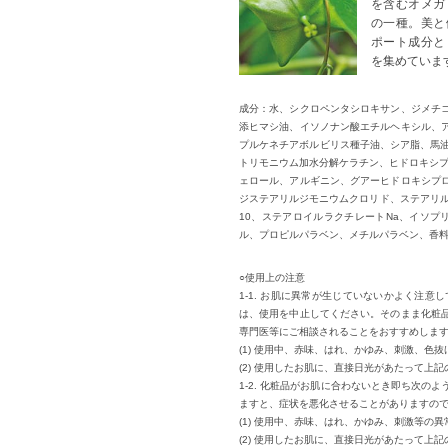
を含むオメガ
の一種。美と
ポート成分と
を集めていま
成分：水、シクロペンタシロキサン、ジメチ
添ヒマシ油、イソノナン酸エチルヘキシル、
プルケネチアボルビリス種子油、シア脂、馬油、
トリモニウム加水分解ケラチン、ヒドロキシプ
ェロール、アルギニン、グアーヒドロキシプロ
ジステアリルジモニウムクロリド、ステアリル
10、ステアロイルラクチレートNa、イソプリ
ル、プロピルパラベン、メチルパラベン、香
○使用上の注意
1-1. お肌に異常が生じていないかよく注
は、使用を中止してください。そのまま化粧
専門医等にご相談されることをおすすめしま
(1) 使用中、赤味、はれ、かゆみ、刺激、色
(2) 使用したお肌に、直接日光があたって上
1-2. 化粧品がお肌に合わないとき即ち次
ますと、症状を悪化させることがありますの
(1) 使用中、赤味、はれ、かゆみ、刺激等の
(2) 使用したお肌に、直接日光があたって上