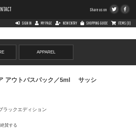
ONTACT
Share us on
SIGN IN
MY PAGE
NEW ENTRY
SHOPPING GUIDE
ITEMS (0)
RE
APPAREL
 アウトバスパック／5ml サッシ
ク ブラックエディション
が絶賛する