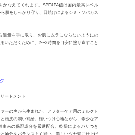
かなえてくれます。SPF&PA値は国内最高レベル
紫外線から肌をしっかり守り、日焼けによるシミ・ソバカス
振ってから適量を手に取り、お肌にムラにならないようにの
用いただくために、2〜3時間を目安に塗り直すこと
ク
トリートメント
ファーの声から生まれた、アフターケア用のミルクト
髪と頭皮の潤い補給。軽いつけ心地ながら、希少なア
然由来の保湿成分を厳選配合。乾燥によるパサつき
分と油分をバランスよく補い、美しいツヤ髪に仕上げ