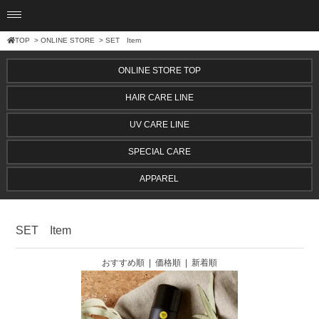
TOP
>
ONLINE STORE
>
SET Item
ONLINE STORE TOP
HAIR CARE LINE
UV CARE LINE
SPECIAL CARE
APPAREL
SET Item
おすすめ順
|
価格順
|
新着順