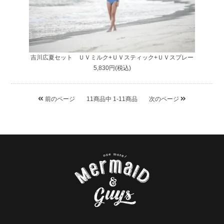
吉川広夏セット ＵＶミルク+ＵＶスティック+ＵＶスプレー
5,830円(税込)
前のページ
11
商品中
1-11
商品
次のページ