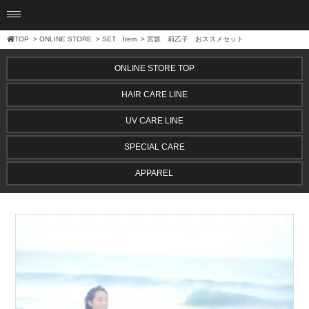
TOP
>
ONLINE STORE
>
SET Item
> 宮坂 莉乙子 おススメセット
ONLINE STORE TOP
HAIR CARE LINE
UV CARE LINE
SPECIAL CARE
APPAREL