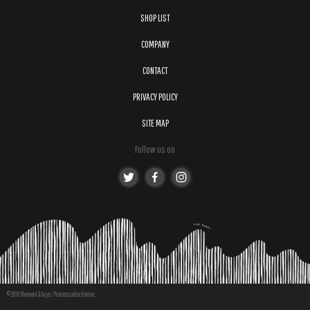
SHOP LIST
COMPANY
CONTACT
PRIVACY POLICY
SITE MAP
Follow us on
© 2018 Mermaid & Guys / Princess collection Inc.