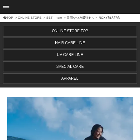
TOP
>
ONLINE STORE
>
SET Item
> 田岡なつみ最強セット ROXY加入記念
ONLINE STORE TOP
HAIR CARE LINE
UV CARE LINE
SPECIAL CARE
APPAREL