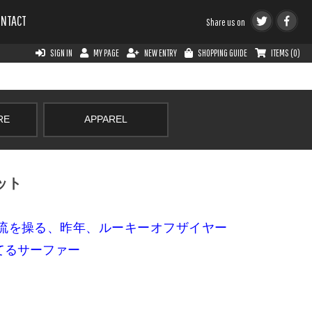
ONTACT
Share us on
SIGN IN
MY PAGE
NEW ENTRY
SHOPPING GUIDE
ITEMS (0)
RE
APPAREL
ット
流を操る、昨年、ルーキーオフザイヤー
てるサーファー