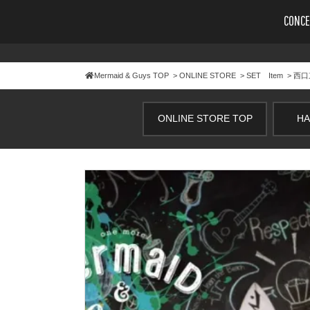
CONCE
Mermaid & Guys
TOP
>
ONLINE STORE
>
SET Item
> 西
ONLINE STORE TOP
HA