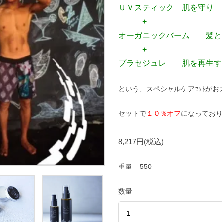
ＵＶスティック 肌を守り
+
オーガニックバーム 髪と
+
プラセジュレ 肌を再生す
という、スペシャルケアｾｯﾄがお
セットで
１０％オフ
になってお
8,217円(税込)
重量
550
数量