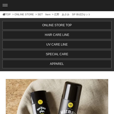
TOP
>
ONLINE STORE
>
SET Item
> 広野 あさみ SP BUZZセット
ONLINE STORE TOP
HAIR CARE LINE
UV CARE LINE
SPECIAL CARE
APPAREL