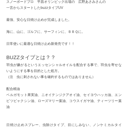
スノーボードプロ 平昌オリンピック出場の 広野あさみさんの
一言からスタートしたbuzzタイプUV
最強、安心な日焼け止めが完成しました。
海に、山に、ゴルフに、サーフィンに、ＢＢＱに。
日常使いに最適な日焼け止め新発売です！！
BUZZタイプとは？？
羽虫が嫌がるというエッセンシャルオイルを配合する事で、羽虫を寄せな
いようにする事を目的とした処方。
（注 虫に刺されない事を確約するものではありません）
配合精油
ベルガモット果実油、ニオイテンジクアオイ油、セイヨウハッカ油、エン
ピツビャクシン油、ローズマリー葉油、コウスイガヤ油、ティーツリー葉
油
日焼け止めスプレー、虫除けタイプ、目にしみない、ノンケミカルタイ